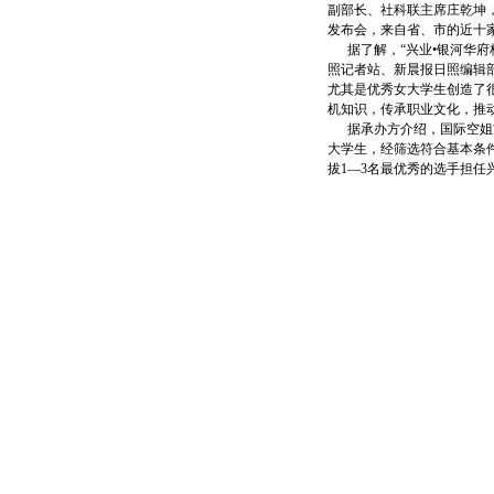
副部长、社科联主席庄乾坤
发布会，来自省、市的近十家
据了解，“兴业•银河华府
照记者站、新晨报日照编辑
尤其是优秀女大学生创造了
机知识，传承职业文化，推
据承办方介绍，国际空姐首
大学生，经筛选符合基本条件
拔1—3名最优秀的选手担