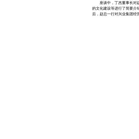
座谈中，丁杰董事长对赵总
的文化建设等进行了简要介
后，赵总一行对兴业集团经