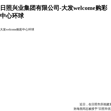
日照兴业集团有限公司-大发welcome购彩
中心环球
大发welcome购彩中心环球
近日，在日照市庆祝建党9
孙海燕同志被授予“日照市优