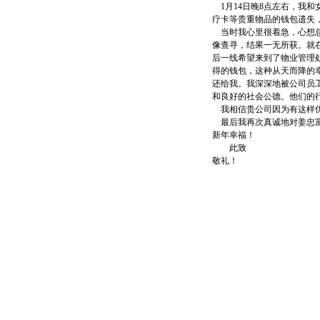
1月14日晚8点左右，我和
疗卡等贵重物品的钱包遗失
当时我心里很着急，心想总
像查寻，结果一无所获。就
后一线希望来到了物业管理
得的钱包，这种从天而降的
还给我。我深深地被公司员
和良好的社会公德。他们的
我相信贵公司因为有这样优
最后我再次真诚地对姜忠富
新年幸福！
此致
敬礼！