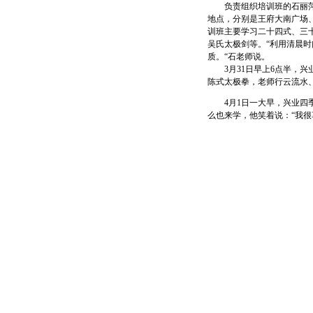
负责组织培训班的石丽萍老
地点，分别是王府大南广场
训班主要学习二十四式、三
吴氏太极剑等。“利用清晨
质。“石老师说。
3月31日早上6点半，兴
陈式太极拳，老师行云流水
4月1日一大早，兴业四季
么也来学，他笑着说：“我