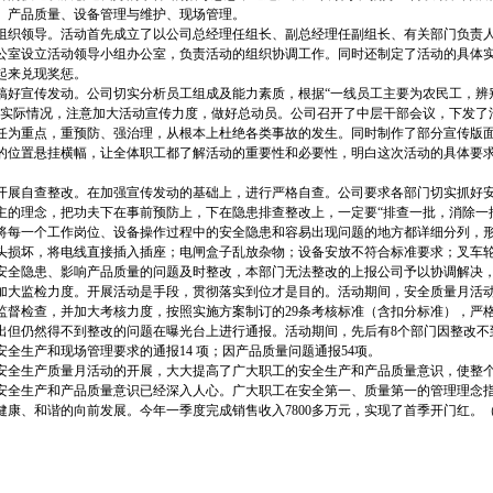
、产品质量、设备管理与维护、现场管理。
组织领导。活动首先成立了以公司总经理任组长、副总经理任副组长、有关部门负责
公室设立活动领导小组办公室，负责活动的组织协调工作。同时还制定了活动的具体
起来兑现奖惩。
宣传发动。公司切实分析员工组成及能力素质，根据“一线员工主要为农民工，辨
的实际情况，注意加大活动宣传力度，做好总动员。公司召开了中层干部会议，下发了
任为重点，重预防、强治理，从根本上杜绝各类事故的发生。同时制作了部分宣传版
的位置悬挂横幅，让全体职工都了解活动的重要性和必要性，明白这次活动的具体要
自查整改。在加强宣传发动的基础上，进行严格自查。公司要求各部门切实抓好安
主的理念，把功夫下在事前预防上，下在隐患排查整改上，一定要“排查一批，消除一
将每一个工作岗位、设备操作过程中的安全隐患和容易出现问题的地方都详细分列，
头损坏，将电线直接插入插座；电闸盒子乱放杂物；设备安放不符合标准要求；叉车
安全隐患、影响产品质量的问题及时整改，本部门无法整改的上报公司予以协调解决
监检力度。开展活动是手段，贯彻落实到位才是目的。活动期间，安全质量月活动
监督检查，并加大考核力度，按照实施方案制订的29条考核标准（含扣分标准），严
出但仍然得不到整改的问题在曝光台上进行通报。活动期间，先后有8个部门因整改不
安全生产和现场管理要求的通报14 项；因产品质量问题通报54项。
生产质量月活动的开展，大大提高了广大职工的安全生产和产品质量意识，使整个
安全生产和产品质量意识已经深入人心。广大职工在安全第一、质量第一的管理理念
健康、和谐的向前发展。今年一季度完成销售收入7800多万元，实现了首季开门红。（