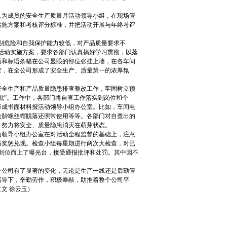
人为成员的安全生产质量月活动领导小组，在现场管
实施方案和考核评分标准，并把活动开展与年终考评
别危险和自我保护能力较低，对产品质量要求不
活动实施方案，要求各部门认真搞好学习贯彻，以落
面和标语条幅在公司显眼的部位张挂上墙，在各车间
求，在全公司形成了安全生产、质量第一的浓厚氛
全生产和产品质量隐患排查整改工作，牢固树立预
批”。工作中，各部门将自查工作落实到岗位和个
形成书面材料报活动领导小组办公室。比如，车间电
轮胎螺丝帽脱落还照常使用等等。各部门对自查出的
，努力将安全、质量隐患消灭在萌芽状态。
领导小组办公室在对活动全程监督的基础上，注意
格奖惩兑现。检查小组每星期进行两次大检查，对已
到位而上了曝光台，接受通报批评和处罚。其中因不
公司有了显著的变化，无论是生产一线还是后勤管
指导下，辛勤劳作，积极奉献，助推着整个公司平
文 徐云玉）