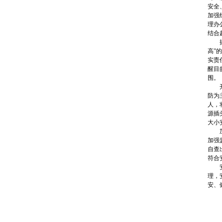
安全
加强
理办
结合
搞好
高”
实责
醒目
围。
开展
防为
人，
源插
大小
加大
加强
自查
符合
安全
理，
安、