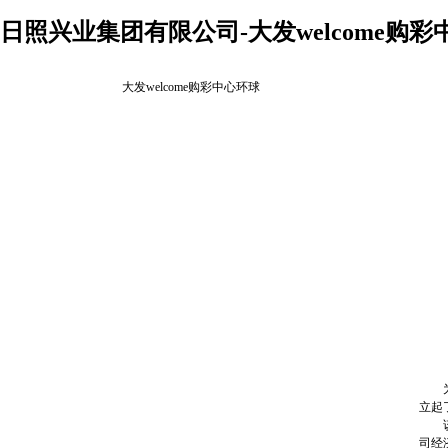
日照兴业集团有限公司-大发welcome购彩
大发welcome购彩中心环球
为认
立起
该活
司经