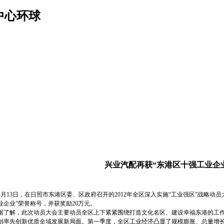
中心环球
兴业汽配再获“东港区十强工业企
13日，在日照市东港区委、区政府召开的2012年全区深入实施“工业强区”战略动
业企业”荣誉称号，并获奖励20万元。
解，此次动员大会主要动员全区上下紧紧围绕打造文化名区、建设幸福东港的工作主
创率先创新优质全域发展新局面。第一季度，全区工业经济凸显了规模膨胀、总量增