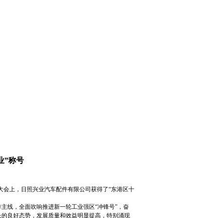
业”称号
员大会上，日照兴业汽车配件有限公司获得了“东港区十
线，全面吹响推进新一轮工业强区“冲锋号”，奋
长的良好态势，发展质量和效益明显提高，特别涌现