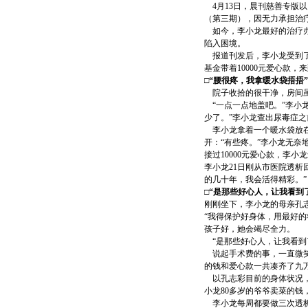
4月13日，晨刊慈善专版
（第三期），因无力承担治
如今，李小龙最好的治疗办
陷入困境。
报道刊发后，李小龙受到了很
基金带着10000元爱心款，
□“腰很疼，我拿暖水袋捂捂”
院子收拾的很干净，房间虽
“一点一点地盖吧。”李小
少了。”李小龙查出尿毒症
李小龙拿着一个暖水袋放在
开：“有些疼。”李小龙无奈
接过10000元爱心款，李
李小龙21日刚从市医院透
的几十年，我会活得精彩。”
□“是那些好心人，让我看到
刚刚坐下，李小龙的母亲孔
“我得保护好身体，用最好
孩子好，她会竭尽全力。
“是那些好心人，让我看到
说起手术费的事，一直微笑
的钱和爱心款一共凑齐了九万
以孔志彩目前的身体状况，
小龙80多岁的爷爷卖菜的钱
李小龙每周都要做三次透析，