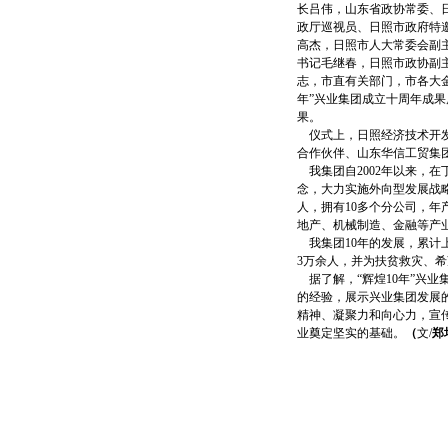
长吕伟，山东省政协常委、
政厅巡视员、日照市政府特
高杰，日照市人大常委会副
书记毛继春，日照市政协副
志，市直有关部门，市各大金
年”兴业集团成立十周年成果
果。
仪式上，日照经济技术开发区
合作伙伴、山东华信工贸集
我集团自2002年以来，在
念，大力实施外向型发展战略
人，拥有10多个分公司，
地产、机械制造、金融等产
我集团10年的发展，累计上
3万余人，并为扶贫救灾、
据了解，“辉煌10年”兴业
的经验，展示兴业集团发展
精神、凝聚力和向心力，宣传
业奠定坚实的基础。
（
文/
郑