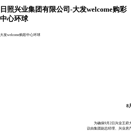
日照兴业集团有限公司-大发welcome购彩
中心环球
大发welcome购彩中心环球
8
为确保9月2日兴业王府大
议由集团副总经理、兴业房