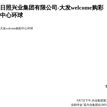
日照兴业集团有限公司-大发welcome购彩
中心环球
大发welcome购彩中心环球
9月7日下午,兴业集团第二
业助学金”是兴业集团自20