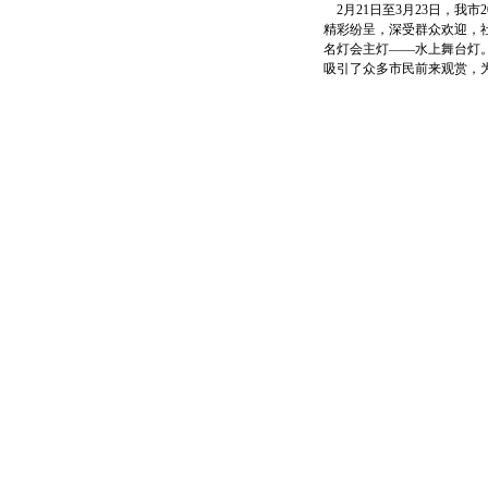
2月21日至3月23日，我
精彩纷呈，深受群众欢迎，社
名灯会主灯——水上舞台灯
吸引了众多市民前来观赏，