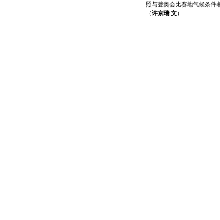
照与聋奥会比赛地气候条件
（
许京瑞 文
）