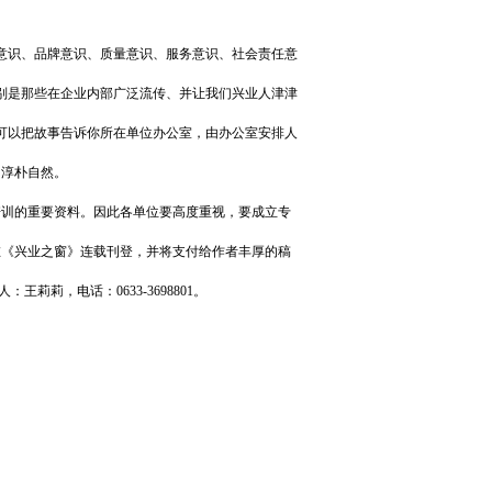
局意识、品牌意识、质量意识、服务意识、社会责任意
特别是那些在企业内部广泛流传、并让我们兴业人津津
也可以把故事告诉你所在单位办公室，由办公室安排人
，淳朴自然。
工培训的重要资料。因此各单位要高度重视，要成立专
将在《兴业之窗》连载刊登，并将支付给作者丰厚的稿
：王莉莉，电话：0633-3698801。