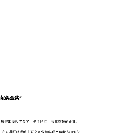
献奖金奖”
发展突出贡献奖金奖，是全区唯一获此殊荣的企业。
旗下在东港区纳税的十五个企业共实现产值收入80多亿