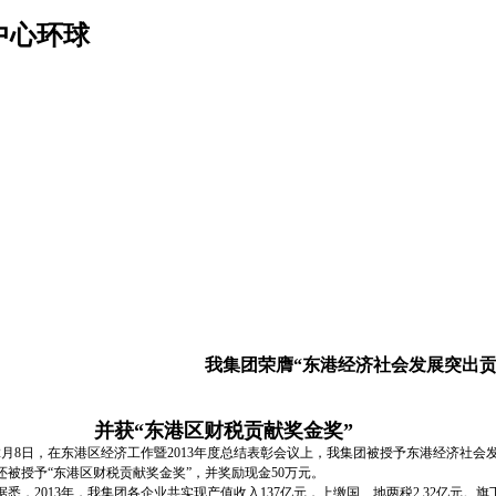
中心环球
我集团荣膺“东港经济社会发展突出贡
并获“东港区财税贡献奖金奖”
8日，在东港区经济工作暨2013年度总结表彰会议上，我集团被授予东港经济社会
还被授予“东港区财税贡献奖金奖”，并奖励现金50万元。
，2013年，我集团各企业共实现产值收入137亿元，上缴国、地两税2.32亿元。