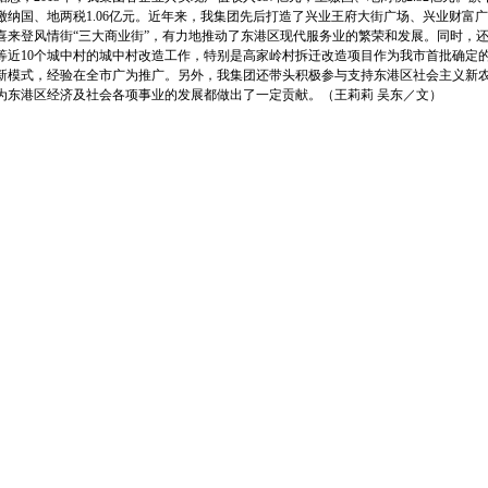
缴纳国、地两税1.06亿元。近年来，我集团先后打造了兴业王府大街广场、兴业财富
喜来登风情街“三大商业街”，有力地推动了东港区现代服务业的繁荣和发展。同时，
等近10个城中村的城中村改造工作，特别是高家岭村拆迁改造项目作为我市首批确定
新模式，经验在全市广为推广。另外，我集团还带头积极参与支持东港区社会主义新农
为东港区经济及社会各项事业的发展都做出了一定贡献。
（王莉莉 吴东／文）