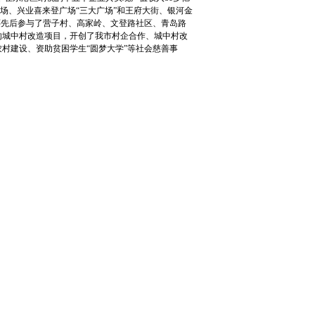
广场、兴业喜来登广场“三大广场”和王府大街、银河金
还先后参与了营子村、高家岭、文登路社区、青岛路
的城中村改造项目，开创了我市村企合作、城中村改
村建设、资助贫困学生“圆梦大学”等社会慈善事