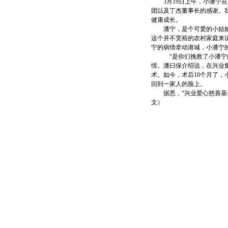
3月19日上午，小潘宁在
团以及丁杰董事长的感谢。
健康成长。
潘宁，是个可爱的小姑娘，
这个并不宽裕的农村家庭来
宁的病情牵动港城，小潘宁的
“是你们挽救了小潘宁的命
情。潘曰保介绍说，在兴业
术。如今，术后10个月了
回到一家人的脸上。
据悉，“兴业爱心慈善基金”
文）