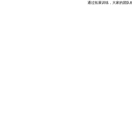
通过拓展训练，大家的团队