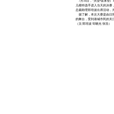
7月16日，“兴业•喜来登
儿模特选手进入当天的决赛
总裁助理郑培波出席活动，
据了解，本次大赛是由日照
的舞台，受到港城市民的关注
（文/郑培波 邹晓光 张浩）