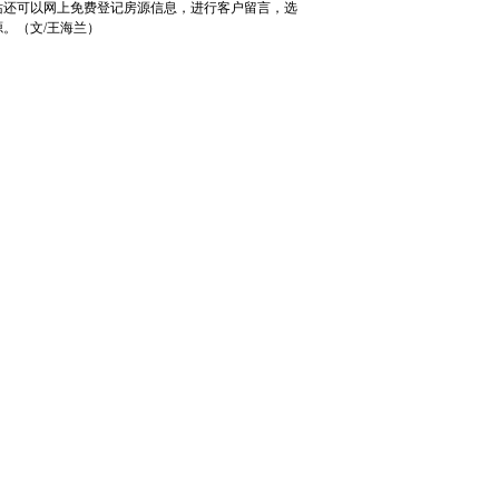
站还可以网上免费登记房源信息，进行客户留言，选
。（文/王海兰）