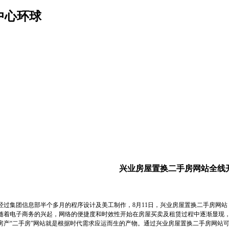
中心环球
兴业房屋置换二手房网站全线
集团信息部半个多月的程序设计及美工制作，8月11日，兴业房屋置换二手房网站
电子商务的兴起，网络的便捷度和时效性开始在房屋买卖及租赁过程中逐渐显现，
房产“二手房”网站就是根据时代需求应运而生的产物。通过兴业房屋置换二手房网站