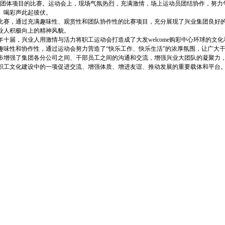
等团体项目的比赛。运动会上，现场气氛热烈，充满激情，场上运动员团结协作，努力
、喝彩声此起彼伏。
比赛，通过充满趣味性、观赏性和团队协作性的比赛项目，充分展现了兴业集团良好的企
业人积极向上的精神风貌。
十届，兴业人用激情与活力将职工运动会打造成了大发welcome购彩中心环球的文
趣味性和协作性，通过运动会努力营造了“快乐工作、快乐生活”的浓厚氛围，让广大
步增强了集团各分公司之间、干部员工之间的沟通和交流，增强兴业大团队的凝聚力，让
职工文化建设中的一项促进交流、增强体质、增进友谊、推动发展的重要载体和平台。(