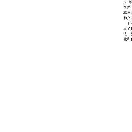
河”
笑声
本届
和兴
十年
出了
进一
化和