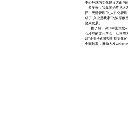
中心环球的文化建设方面的
多年来，我集团始终把大发w
怀、无情管理”的人性化管理
成了“兴业是我家”的浓厚氛
健康发展。
据了解，2014中国大发we
心环球的文化学会、江苏省大发
以“企业全面转型时期文化
全面转型，推动大发welc