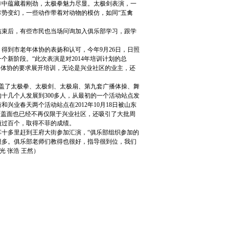
中蕴藏着刚劲，太极拳魅力尽显。太极剑表演，一
势变幻，一些动作带着对动物的模仿，如同“五禽
结束后，有些市民也当场问询加入俱乐部学习，跟学
到市老年体协的表扬和认可，今年9月26日，日照
新阶段。“此次表演是对2014年培训计划的总
年体协的要求展开培训，无论是兴业社区的业主，还
盖了太极拳、太极剑、太极扇、第九套广播体操、舞
十几个人发展到300多人，从最初的一个活动站点发
业春天两个活动站点在2012年10月18日被山东
覆盖面也已经不再仅限于兴业社区，还吸引了大批周
项过百个，取得不菲的成绩。
十多里赶到王府大街参加汇演，“俱乐部组织参加的
很多。俱乐部老师们教得也很好，指导很到位，我们
光 张浩 王然）