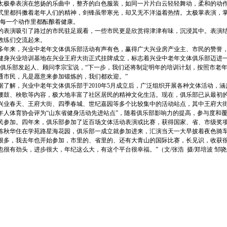
拳表演在悠扬的乐曲中，整齐的白色服装，如同一片片白云轻轻舞动，柔和的动作
式里都抖擞着老年人们的精神，剑锋虽带寒光，却又无不洋溢着热情。太极掌表演，掌
，每一个动作里都酝酿着健康。
的表演吸引了路过的市民驻足观看，一些市民更是欣赏得津津有味，沉浸其中。表演
教练们交流起来。
来，兴业中老年文体俱乐部活动有声有色，赢得广大兴业房产业主、市民的赞誉，得
健身兴业培训基地在兴业王府大街正式挂牌成立，标志着兴业中老年文体俱乐部迈进一个
”俱乐部发起人、顾问李宗宝说，“下一步，我们还将制定明年的培训计划，按照市老
通市民，凡是愿意来参加锻炼的，我们都欢迎。”
解，兴业中老年文体俱乐部于2010年5月成立后，广泛组织开展各种文体活动，涵
腰鼓、秧歌等内容，极大地丰富了社区居民的精神文化生活。现在，俱乐部已从最初的
兴业春天、王府大街、四季春城、世纪嘉园等多个比较集中的活动站点，其中王府大街和兴
年人体育协会评为“山东省健身活动先进站点”，随着俱乐部影响力的提高，参与度和
民参加。四年来，俱乐部参加了近百场文体活动表演或比赛，获得国家、省、市级奖
华住在学苑路星海花园，俱乐部一成立就参加进来，汇演当天一大早披着夜色骑车
很多，我去年也开始参加，市里的、省里的、还有大青山的国际比赛，长见识，收获
也很有劲头，进步很大，年纪这么大，有这个平台很幸福。”（文/张浩 摄/郑培波 邹哓