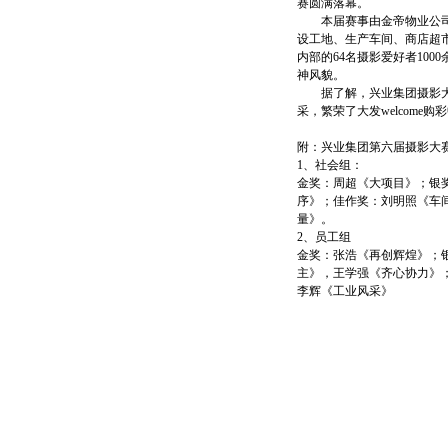
赛圆满落幕。
本届赛事由金帝物业公司冠
设工地、生产车间、商店超
内部的64名摄影爱好者10
神风貌。
据了解，兴业集团摄影大赛
采，繁荣了大发welcom
附：兴业集团第六届摄影大
1、社会组：
金奖：周超《大项目》；银
序》；佳作奖：刘明照《车
量》。
2、员工组
金奖：张浩《再创辉煌》；
主》，王学强《齐心协力》
李辉《工业风采》