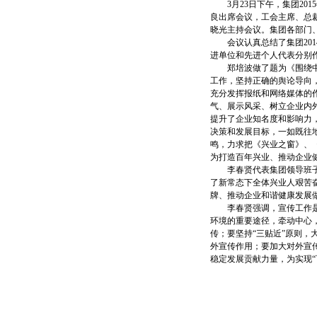
3月23日下午，集团20
良出席会议，工会主席、总
晓光主持会议。集团各部门
会议认真总结了集团201
进单位和先进个人代表分别
郑培波做了题为《围绕中心 
工作，坚持正确的舆论导向
充分发挥报纸和网络媒体的
气、展示风采、树立企业内外
提升了企业知名度和影响力
决策和发展目标，一如既往
鸣，力求把《兴业之窗》、
为打造百年兴业、推动企业
李春贤代表集团领导班子作
了新常态下全体兴业人艰苦
牌、推动企业和谐健康发展
李春贤强调，宣传工作是大
环境的重要途径，牵动中心
传；要坚持“三贴近”原则
外宣传作用；要加大对外宣
稳定发展贡献力量，为实现“