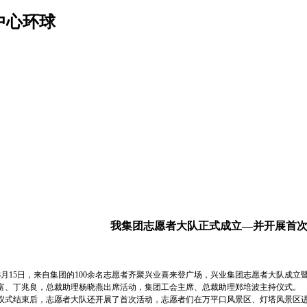
中心环球
我集团志愿者大队正式成立—并开展首
15日，来自集团的100余名志愿者齐聚兴业喜来登广场，兴业集团志愿者大队成立
富、丁兆良，总裁助理杨晓燕出席活动，集团工会主席、总裁助理郑培波主持仪式。
结束后，志愿者大队还开展了首次活动，志愿者们在万平口风景区、灯塔风景区进