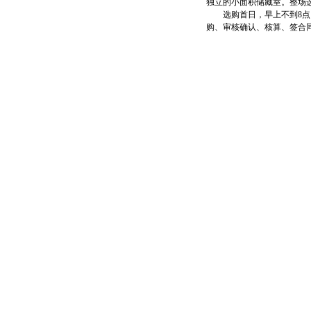
独立的小面积储藏室。整场选购
选购首日，早上不到8点，
购、审核确认、核算、签合