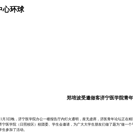
中心环球
郑培波受邀做客济宁医学院青
月3日晚，济宁医学院办公一楼报告厅内灯火通明，座无虚席，济医青年论坛正在精
济宁医学院（日照校区）校团委、学生会邀请，为广大大学生朋友们做了题为“做一个平
学生参加了活动。