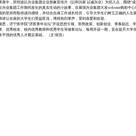
中，郑培波以兴业集团企业形象宣传片《以和兴家 以诚兴业》为切入点，围绕“成长不
在兴业集团工作期间发生的真实生动的小故事，在展现兴业集团大发welcome购彩
着的坚持而取得成功感悟，并结合自身工作成长经历，引导大学生们树立正确的人生
演讲让在座的大学生们受益匪浅，博得热烈掌声，受到喜爱和欢迎。
，济宁医学院“济医青年论坛”开设思想引领、形势政策、创新创业、青春励志、学
者、优秀校友、校内优秀教师和优秀学生等做客论坛，每周开设一期，旨在提升大学
水平强的优秀人才奠定基础。 （文/张浩）