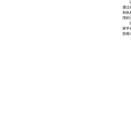
讲座
通过
和执
理的
据悉
家学
技能