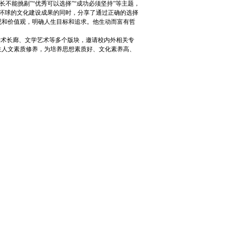
能挑剔”“优秀可以选择”“成功必须坚持”等主题，
中心环球的文化建设成果的同时，分享了通过正确的选择
观和价值观，明确人生目标和追求。他生动而富有哲
术长廊、文学艺术等多个版块，邀请校内外相关专
生人文素质修养，为培养思想素质好、文化素养高、