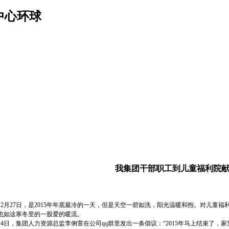
中心环球
我集团干部职工到儿童福利院
月27日，是2015年年底最冷的一天，但是天空一碧如洗，阳光温暖和煦。对儿童福
也如这寒冬里的一股爱的暖流。
日，集团人力资源总监李俐萱在公司qq群里发出一条倡议：“2015年马上结束了，