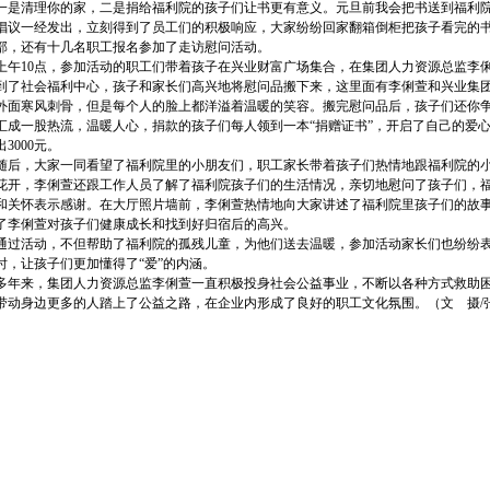
一是清理你的家，二是捐给福利院的孩子们让书更有意义。元旦前我会把书送到福利院
一经发出，立刻得到了员工们的积极响应，大家纷纷回家翻箱倒柜把孩子看完的书
部，还有十几名职工报名参加了走访慰问活动。
日上午10点，参加活动的职工们带着孩子在兴业财富广场集合，在集团人力资源总监李
社会福利中心，孩子和家长们高兴地将慰问品搬下来，这里面有李俐萱和兴业集团职工
外面寒风刺骨，但是每个人的脸上都洋溢着温暖的笑容。搬完慰问品后，孩子们还你争我
汇成一股热流，温暖人心，捐款的孩子们每人领到一本“捐赠证书”，开启了自己的爱心
3000元。
，大家一同看望了福利院里的小朋友们，职工家长带着孩子们热情地跟福利院的小
花开，李俐萱还跟工作人员了解了福利院孩子们的生活情况，亲切地慰问了孩子们，
和关怀表示感谢。在大厅照片墙前，李俐萱热情地向大家讲述了福利院里孩子们的故
了李俐萱对孩子们健康成长和找到好归宿后的高兴。
活动，不但帮助了福利院的孤残儿童，为他们送去温暖，参加活动家长们也纷纷表
时，让孩子们更加懂得了“爱”的内涵。
来，集团人力资源总监李俐萱一直积极投身社会公益事业，不断以各种方式救助困
带动身边更多的人踏上了公益之路，在企业内形成了良好的职工文化氛围。（文 摄/