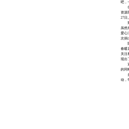
吧，
倡议
资源
27
到了
虽然
爱心
次捐出
随后
春暖
关注
现出
通过
的同
多年
动，