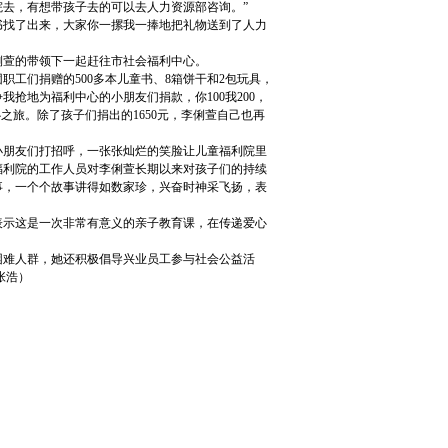
去，有想带孩子去的可以去人力资源部咨询。”
找了出来，大家你一摞我一捧地把礼物送到了人力
俐萱的带领下一起赶往市社会福利中心。
们捐赠的500多本儿童书、8箱饼干和2包玩具，
抢地为福利中心的小朋友们捐款，你100我200，
之旅。除了孩子们捐出的1650元，李俐萱自己也再
朋友们打招呼，一张张灿烂的笑脸让儿童福利院里
福利院的工作人员对李俐萱长期以来对孩子们的持续
事，一个个故事讲得如数家珍，兴奋时神采飞扬，表
示这是一次非常有意义的亲子教育课，在传递爱心
难人群，她还积极倡导兴业员工参与社会公益活
张浩）