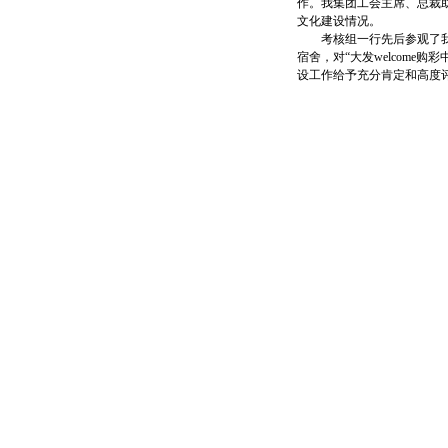
作。我集团工会主席、总裁助
文化建设情况。
考核组一行先后参观了我集
宿舍，对“大发welcome
设工作给予充分肯定和高度评