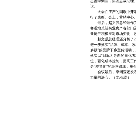
总监李俐萱，集团总裁助理
议。
大会在庄严的国歌中开幕，会
行了表彰。会上，营销中心
最后，赵文强总经理作兴业房
客观地总结兴业房产各部门
业房产积极应对市场变化，
赵文强总经理还分析了20
进一步落实“品牌、成本、效
乡镇”的品牌下乡宣传活动，
落实以“目标为导向的量化考
位，强化成本控制，提高工
走“差异化”的经营路线，
会议最后，李俐萱还发表了
力量的决心。（文/张浩）