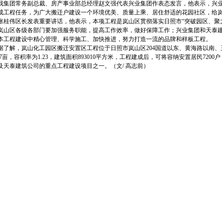
团常务副总裁、房产事业部总经理赵文强代表兴业集团作表态发言，他表示，兴业
成工程任务，为广大搬迁户建设一个环境优美、质量上乘、居住舒适的花园社区，给
伟区长发表重要讲话，他表示，本项工程是岚山区贯彻落实日照市“突破园区、聚力
岚山区各级各部门要加强服务职能，提高工作效率，做好保障工作；兴业集团和天泰
本工程建设中精心管理、科学施工、加快推进，努力打造一流的品牌和样板工程。
解，岚山化工园区搬迁安置区工程位于日照市岚山区204国道以东、黄海路以南、
2.77亩，容积率为1.23，建筑面积893010平方米，工程建成后，可将容纳安置居民72
及天泰建筑公司的重点工程建设项目之一。（文/ 高志前）