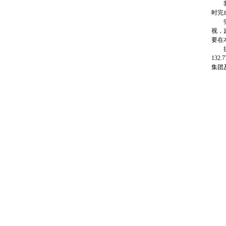
我集
时完
张桂
视，
要在
据了
13
集团