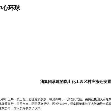
中心环球
我集团承建的岚山化工园区村庄搬迁安
9日上午，岚山化工园区彩旗飘飘，鞭炮齐鸣，一派喜庆气氛。由兴业集团天泰建筑
此隆重举行，日照市岚山区区委副书记、区长张桂伟，我集团董事长丁杰等领导出席
建筑公司工作人员等参加了仪式。