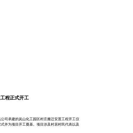
置工程正式开工
公司承建的岚山化工园区村庄搬迁安置工程开工仪
仪式并为项目开工奠基。项目涉及村居村民代表以及