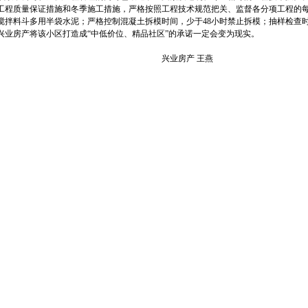
工程质量保证措施和冬季施工措施，严格按照工程技术规范把关、监督各分项工程的
搅拌料斗多用半袋水泥；严格控制混凝土拆模时间，少于48小时禁止拆模；抽样检查
兴业房产将该小区打造成“中低价位、精品社区”的承诺一定会变为现实。
兴业房产 王燕