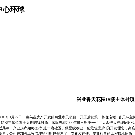
中心环球
兴业春天花园1#楼主体封顶
07年1月29日，由兴业房产开发的兴业春天项目，开工后的第一栋住宅楼--春天1#
#--8#楼主体也将于近期陆续封顶。这标志着2006年度日照第一住宅大盘进入准现房时
年，兴业房产始终坚持“建一流社区、做星级物业、创最佳品牌”的开发理念，高度
积累，公司在加强工程管理的同时也锻造了一支素质过硬、专业精专的工程技术队伍