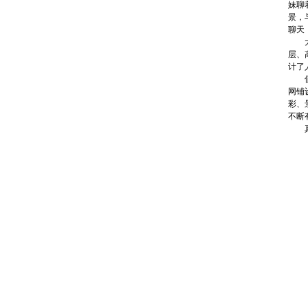
妹聊
景，
聊天
大连
层、
计了
值得
网铺
彩、
不断
真是