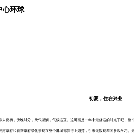
中心环球
初夏，住在兴业
夏初，傍晚时分，天气温润，气候适宜。这可能是一年中最舒适的时光了吧，整个
华府和新营华府绿化景观在整个港城都算得上翘楚，引来无数观摩团参观学习。走