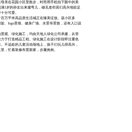
老母亲在花园小区里散步，时而用手机拍下眼中的美
满1岁的孙女出来遛弯儿，碰见老邻居们高兴地驻足
样十分可爱。
百万平米高品质生活城正在臻美绽放。该小区多
、logo景墙、健身广场、水景等景致，还有入口设
景观、绿化施工，均由天地人绿化公司承建，从管
致力于打造精品工程。绿化施工在设计阶段即注重色
目。不远处的儿童活动场地上，孩子们玩儿得高兴，
区里，忙着装修布置新家，步履匆匆。