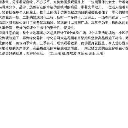
着家常，分享着家庭经，不亦乐乎。东侧游园景观道路上，一位刚退休的女士，带着
与母亲分享、品评，悠然自在的幸福仿佛彼时的晚霞，带着光晕散开。一位老人推着刚
，笑容挂在每个人的脸上。推车上的孩子仿佛也被这满目的温馨吸引住了，乖巧的模
花园一期、二期的景观绿化工程，历时一年多终于几近完工。一场春雨过后，一个
高层区域都精心设计了多条景观轴线。景观设计以景观广场、观赏亭为主，搭配休憩廊架
人车分流，更好的保证业主出行的安全性、便捷性。
注意的是，整个大连花园小区总共设计了6个健身广场、3个儿童活动场地。小区的
设到硬装施工，再到绿化养护，绿化公司大连花园项目部始终坚持高品质施工标准，
景象搭配，确保四季常青、三季有花，现场观看效果，仿佛置身花园里，令人赏心悦
有银铃般的笑声传来，高品质生活的幸福感油然而生。一期已经交房的业主穿梭在小
美好的初夏，美好的生活。（文/王瑜 摄/郑培波 李宗光 裴玉 王瑜）