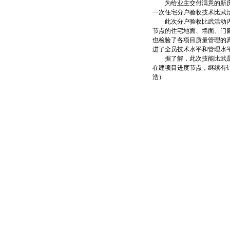
为给业主交付满意的新房，
一次住宅分户验收技术比武活
此次分户验收比武活动内容
节点的住宅地面、墙面、门
也检验了各项目质量管理的
进了全员技术水平和管理水
据了解，此次技能比武是兴
在建项目进度节点，继续有针
浩）