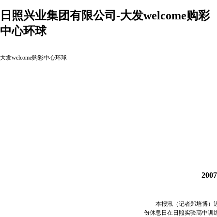
日照兴业集团有限公司-大发welcome购彩
中心环球
大发welcome购彩中心环球
20
本报汛（记者郑培博）近日
份休息日在日照实验高中训