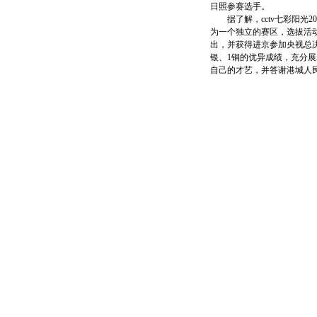
日照参赛选手。
据了解，cctv七彩阳光2
为一个独立的赛区，选拔活
出，并获得进京参加央视总决
银、1铜的优异成绩，充分
自己的才艺，并答谢港城人民