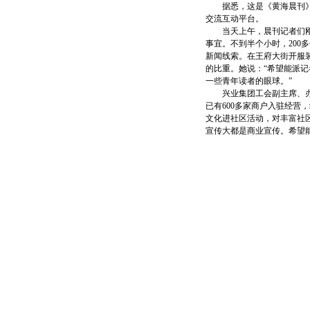
据悉，这是《黄海晨刊》“
交流互动平台。
当天上午，晨刊记者们刚摆
事宜。不到半个小时，20
新闻线索。在王府大街开服
的比重。她说：“希望能派
一些青年读者的眼球。”
兴业集团工会副主席、办公
已有600多家商户入驻经
文化进社区活动，对丰富社
宣传大都是商业宣传。希望