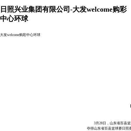
日照兴业集团有限公司-大发welcome购彩
中心环球
大发welcome购彩中心环球
3月28日，山东省百县篮
夺得山东省百县篮球赛日照