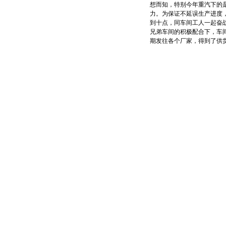
想而知，特别今年重汽下的
力。为保证不延误生产进度
到十点，同车间工人一起奋
兄弟车间的积极配合下，车
期发往各个厂家，得到了供货