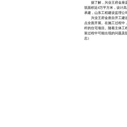
据了解，兴业王府金座是兴
筑面积近4万平方米，设计
承建，山东工程建设监理公司
兴业王府金座自开工建设以
点全面开展。在施工过程中
杆的住宅项目。随着主体工
装过程中可能出现的问题及隐
志）