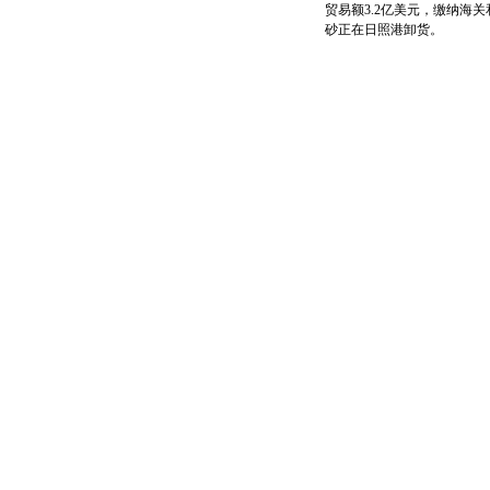
贸易额3.2亿美元，缴纳海关
砂正在日照港卸货。