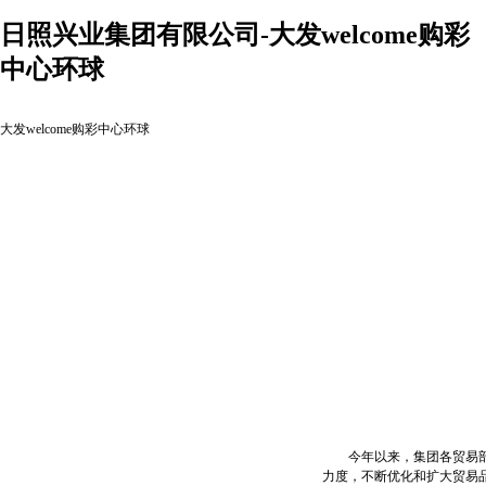
日照兴业集团有限公司-大发welcome购彩
中心环球
大发welcome购彩中心环球
今年以来，集团各贸易部门
力度，不断优化和扩大贸易