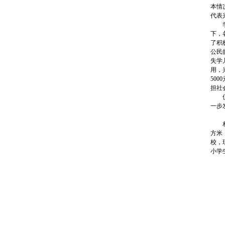
本情
代表
李春
下，
了积
公民
失学
用，
50
担社
仪式
一步
相关
方米
校，
小学