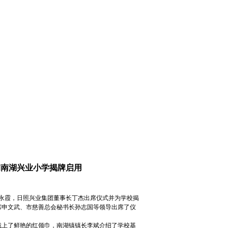
的南湖兴业小学揭牌启用
永霞，日照兴业集团董事长丁杰出席仪式并为学校揭
席申文武、市慈善总会秘书长孙志国等领导出席了仪
戴上了鲜艳的红领巾，南湖镇镇长李斌介绍了学校基