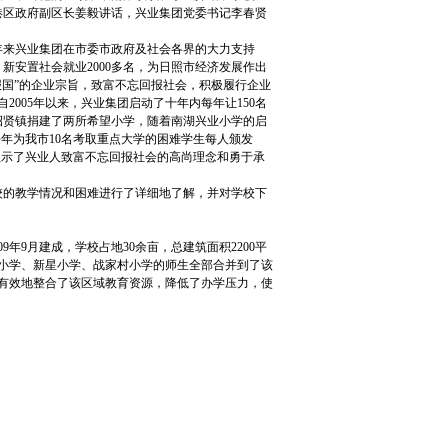
港区政府副区长姜毅讲话，兴业集团党委书记李春贤
来兴业集团在市委市政府及社会各界的大力支持
，新安置社会就业2000多名，为日照市经济发展作出
报国”的企业宗旨，致富不忘回报社会，积极履行企业
005年以来，兴业集团启动了十年内每年让150名
招贤镇捐建了两所希望小学，随着南湖兴业小学的启
年为我市10名考取重点大学的困难学生每人颁发
充分显示了兴业人致富不忘回报社会的高尚理念和勇于承
的教学情况和困难进行了详细地了解，并对学校下
年9月建成，学校占地30余亩，总建筑面积2200平
水小学、新星小学、战家村小学的师生全部合并到了该
，并有效地整合了该区域教育资源，降低了办学压力，使