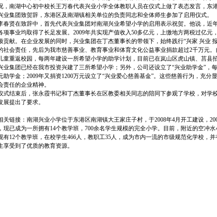
况，南湖中心初中校长王万春代表兴业小学全体教职人员在仪式上做了表态发言，东
兴业集团致贺辞，东港区及南湖镇相关单位的负责同志和全体师生参加了启用仪式。
贤在致辞中，首先代表兴业集团对南湖兴业希望小学的启用表示祝贺。他说，近年
各项事业均取得了长足发展。2009年共实现产值收入50多亿元，上缴地方两税过亿元
极贡献。在企业发展的同时，兴业集团在丁杰董事长的带领下，始终践行“兴家 兴业 
的社会责任，先后为我市慈善事业、教育事业和体育文化公益事业捐款超过2千万元。自2
儿童重返校园，每两年建设一所希望小学的助学计划，目前已在岚山区虎山镇、莒县
兴业集团已经在我市投资兴建了三所希望小学；另外，公司还设立了“兴业助学金”，每
00元助学金；2009年又捐资1200万元设立了“兴业爱心慈善基金”。这些慈善行为，
会责任的企业精神。
结束后，张永霞书记和丁杰董事长在区教委相关同志的陪同下参观了学校，对学校
发展提出了要求。
链接：南湖兴业小学位于东港区南湖镇大王家庄子村，于2008年4月开工建设，2009
，现已成为一所拥有14个教学班，700余名学生规模的完全小学。目前，附近的空冲
现有12个教学班，在校学生466人，教职工35人，成为市内一流的市级规范化学校
生享受到了优质的教育资源。