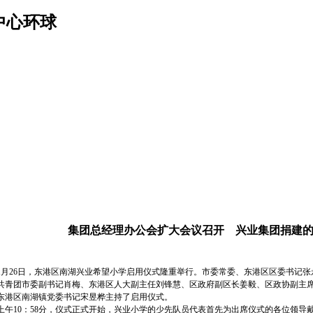
中心环球
集团总经理办公会扩大会议召开 兴业集团捐建
26日，东港区南湖兴业希望小学启用仪式隆重举行。市委常委、东港区区委书记张
共青团市委副书记肖梅、东港区人大副主任刘锋慧、区政府副区长姜毅、区政协副主
东港区南湖镇党委书记宋昱桦主持了启用仪式。
10：58分，仪式正式开始，兴业小学的少先队员代表首先为出席仪式的各位领导