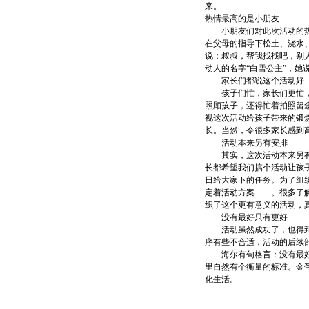
来。
热情最高的是小朋友
小朋友们对此次活动的热情
在父母的指导下松土、浇水
说：叔叔，帮我找找吧，别
动人的名字“白雪公主”，
家长们都说这个活动好
孩子们忙，家长们更忙，虽
照顾孩子，还得忙着拍照留
视这次活动给孩子带来的锻
长。当然，令很多家长感到
活动本来另有安排
其实，这次活动本来另有安
长都希望我们搞个活动让孩
日给大家下的任务。为了组
定着活动方案……。很多了
织了这个更有意义的活动，
没有最好只有更好
活动虽然成功了，也得到了
序有些不合适，活动的后续
海尔有句格言：没有最好只
里自然有个衡量的标准。金
化生活。