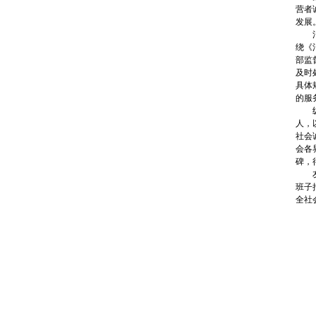
营者
发展
消费
绕《
部监
及时
具体
的服
纵观
人，
社会
会各
碑，
友谊
班子
全社