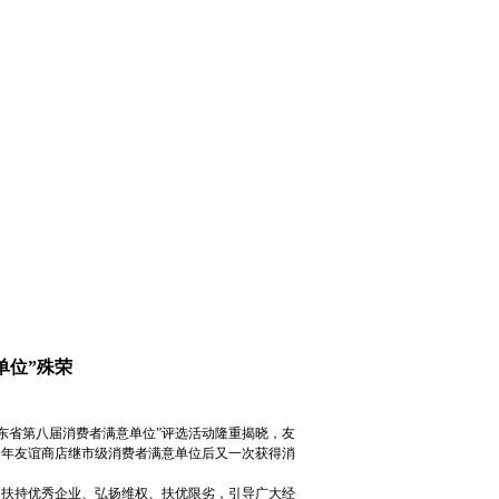
单位”殊荣
省第八届消费者满意单位”评选活动隆重揭晓，友
今年友谊商店继市级消费者满意单位后又一次获得消
扶持优秀企业、弘扬维权、扶优限劣，引导广大经