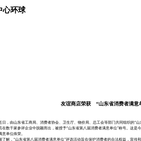
中心环球
友谊商店荣获 “山东省消费者满意
，由山东省工商局、消费者协会、卫生厅、物价局、总工会等部门共同组织的“山东
店在数千家参评企业中脱颖而出，被授予“山东省第八届消费者满意单位”称号。这是
满意单位殊荣。
解，“山东省第八届消费者满意单位”评选活动旨在保护消费者的合法权益，宣传和