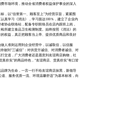
消费市场环境，推动全省消费者权益保护事业的深入
，以“信誉第一、顾客至上”为经营宗旨，紧紧围
认真学习《消法》，学习面达100％，建立了企业内
费者协会联络站，配备专职联络员在店内跟班上岗，
食检所建立食品卫生检测制度。始终按照《消法》的
者的权益，真正把顾客当上帝、提供优质商品和良好
做人准则运用到企业经营中，以诚取信，以信服
持做到“三诚信”：对供货方诚信、对消费者诚信、对
店打交道，广大消费者还是愿意到友谊商店购物，社
真价实”的商品特色，“友谊商店、货真价实”有口皆
品牌为生命，一言一行不给友谊商店抹黑，新领导
公道、服务优质一流、环境温馨舒适”为基本标准，向