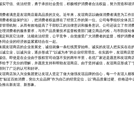
诚实守信、依法经营，勇于承担社会责任，积极维护消费者合法权益，努力营造和谐
。
者满意是友谊商店最高品质的文化。近年来，友谊商店以确保消费者满意为工作目标
消费者权益保护法》，把消费者权益摆在了经营工作的第一位。公司每季组织全体员工
督管理机制，从而有效地提高了干部职工的法律意识和服务意识。公司还设立了市消
处理消费者的服务要求，与市产品质量技术监督检查部门建立商品代检，与市防疫站
规定和其它法律、法规依法经营，公平竞争，自觉接受广大消费者的监督，维护消费
务同企业的经济效益紧紧结合在一起。
友谊商店的企业发展史，诚信就像一条红线贯穿始终。诚实的友谊人把实实在在的
以诚立业，以诚兴业，逐步形成了“以诚为本”的企业经营理念。在实践中，友谊商店坚
诚信。即使是在企业由于股权官司动荡不安的两年半里，名优厂家还是愿意和友谊商
界给予了充分的理解，并愿意支持和帮助友谊商店。由于坚持诚信，友谊商店形成了“货
得到了广泛的认可和好评。
商店加入兴业集团更让友谊人坚定了做大做强友谊品牌的信心，每一个友谊人都视
把“贴近百姓消费，突出大众品牌”作为自己的经营定位，以“商品质量过硬、价格适中
会推出新友谊、新形象。