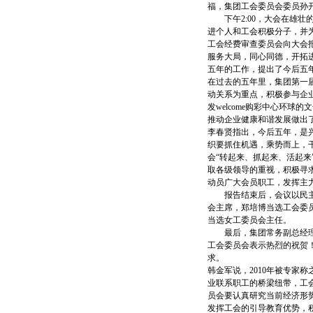
福，集团工会委员会委员孙
下午2:00，大会在雄壮的
进个人和工会积极分子，并为
工会经费审查委员会向大会报
服务大局，同心同德，开拓
五年的工作，提出了今后五
在过去的五年里，集团第一
动关系为重点，积极参与企
发welcome购彩中心环
推动企业健康和谐发展做出
李春贤指出，今后五年，是
织要抓住机遇，乘势而上，
会“转起来、抓起来、活起
取各级领导的重视，积极寻
动员广大会员职工，发挥主
报告结束后，会议以民主投
会主席，郑培博当选工会委
当选女工委员会主任。
最后，集团常务副总经理韩
工会委员会表示热烈的祝贺
求。
韩金军说，2010年被专家
业联系职工的桥梁纽带，工
员会要认真研究当前经济形
发挥工会的引导教育优势，