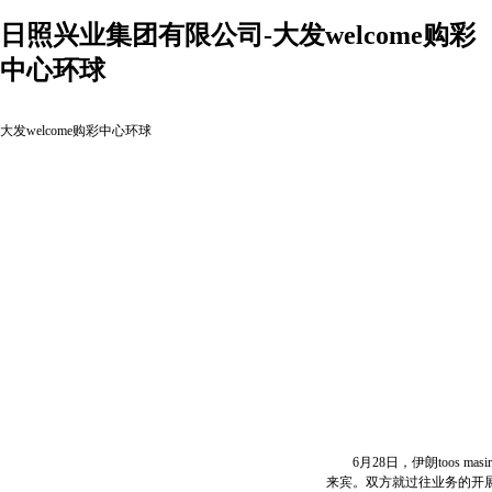
日照兴业集团有限公司-大发welcome购彩
中心环球
大发welcome购彩中心环球
6月28日，伊朗toos m
来宾。双方就过往业务的开