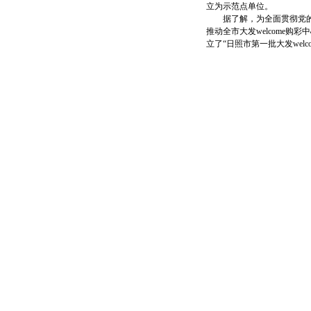
立为示范点单位。
据了解，为全面贯彻党的十
推动全市大发welcome
立了“日照市第一批大发we